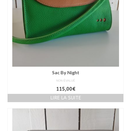
Sac By Night
NON ÉVALUÉ
115,00
€
LIRE LA SUITE