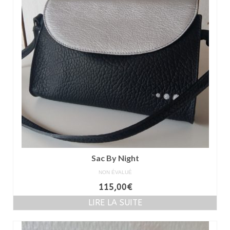
Sac By Night
NON ÉVALUÉ
115,00
€
LIRE LA SUITE