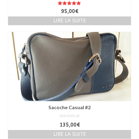
Note
5.00
95,00
€
sur 5
LIRE LA SUITE
Sacoche Casual #2
NON ÉVALUÉ
135,00
€
LIRE LA SUITE