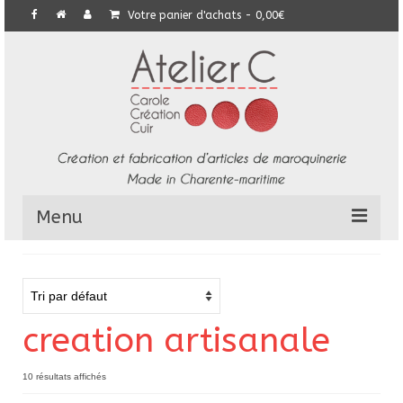
Votre panier d'achats
-
0,00
€
Menu
L’Atelier
Collection
creation artisanale
Commandes particulières
E-Boutique
10 résultats affichés