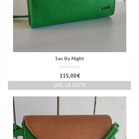
Sac By Night
NON ÉVALUÉ
115,00
€
LIRE LA SUITE