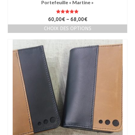
Portefeuille « Martine »
Note
5.00
60,00
€
–
68,00
€
sur 5
CHOIX DES OPTIONS