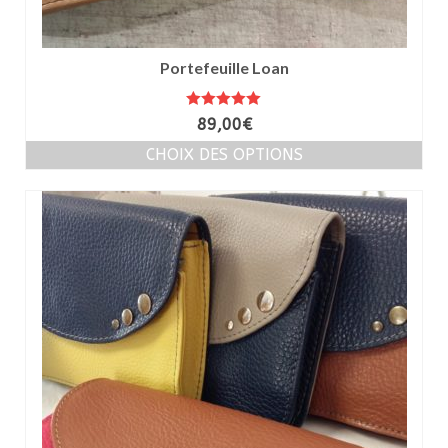
Portefeuille Loan
Note
5.00
89,00
€
sur 5
CHOIX DES OPTIONS