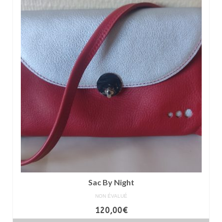
Sac By Night
NON ÉVALUÉ
120,00
€