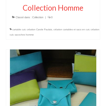
Collection Homme
Classé dans :
Collection
|
0
cartable cuir
,
création Carole Paulais
,
création cartables et sacs en cuir
,
création
cuir
,
sacoches homme