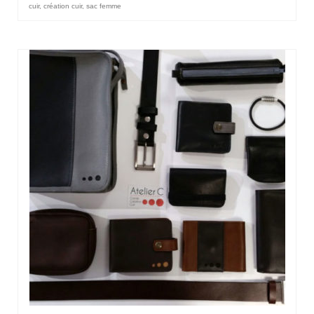
cuir
,
création cuir
,
sac femme