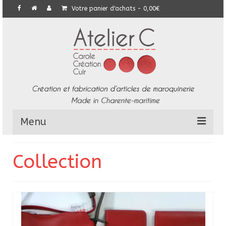
Votre panier d'achats
-
0,00
€
Menu
L’Atelier
Collection
Collection
Commandes particulières
E-Boutique