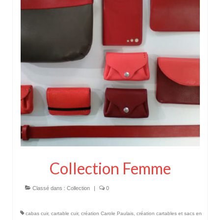
Pour acheter
Contact
Collection Femme
Classé dans :
Collection
|
0
cabas cuir
,
cartable cuir
,
création Carole Paulais
,
création cartables et sacs en