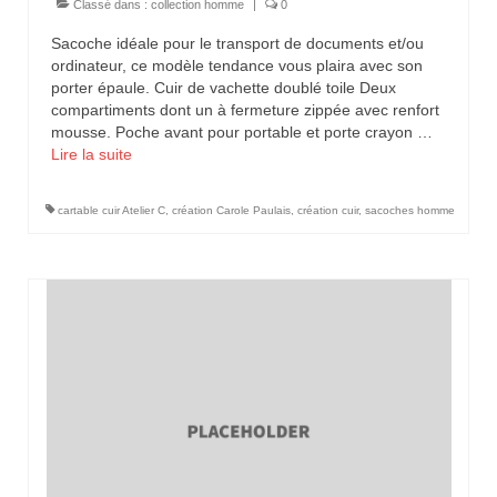
Classé dans :
collection homme
|
0
Sacoche idéale pour le transport de documents et/ou
ordinateur, ce modèle tendance vous plaira avec son
porter épaule. Cuir de vachette doublé toile Deux
compartiments dont un à fermeture zippée avec renfort
mousse. Poche avant pour portable et porte crayon …
Lire la suite­­
cartable cuir Atelier C
,
création Carole Paulais
,
création cuir
,
sacoches homme