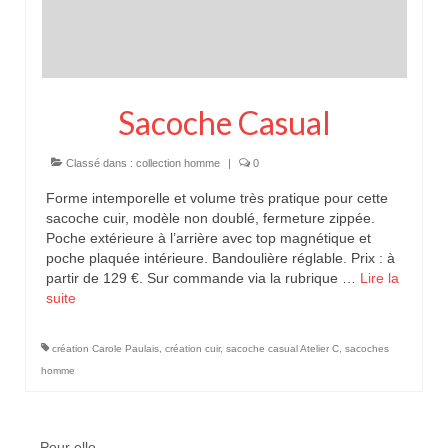
Sacoche Casual
Classé dans :
collection homme
|
0
Forme intemporelle et volume très pratique pour cette
sacoche cuir, modèle non doublé, fermeture zippée.
Poche extérieure à l’arrière avec top magnétique et
poche plaquée intérieure. Bandoulière réglable. Prix : à
partir de 129 €. Sur commande via la rubrique …
Lire la
suite­­
création Carole Paulais
,
création cuir
,
sacoche casual Atelier C
,
sacoches
homme
Pour elle…