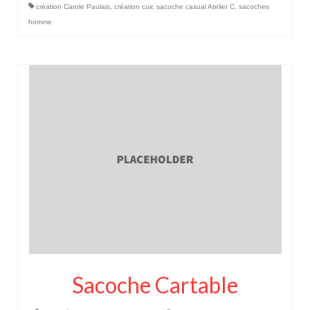
création Carole Paulais
,
création cuir
,
sacoche casual Atelier C
,
sacoches
homme
Sacoche Cartable