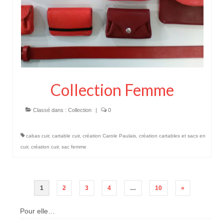
Collection Femme
Classé dans :
Collection
|
0
cabas cuir
,
cartable cuir
,
création Carole Paulais
,
création cartables et sacs en
cuir
,
création cuir
,
sac femme
Navigation
1
2
3
4
…
10
»
des
Pour elle…