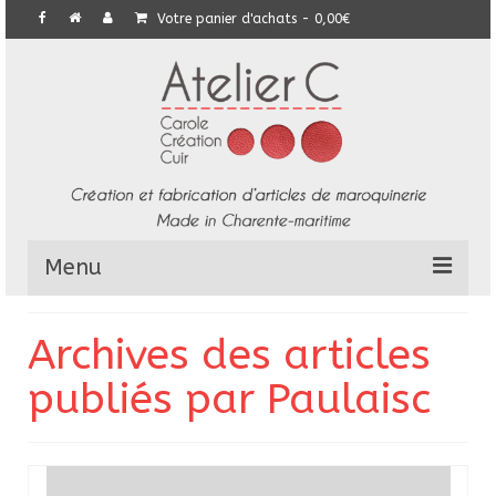
Votre panier d'achats
-
0,00
€
Menu
L’Atelier
Archives des articles
Collection
publiés par Paulaisc
Commandes particulières
E-Boutique