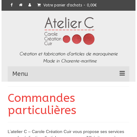
Votre panier d'achats
-
0,00
€
Menu
L’Atelier
Commandes
Collection
particulières
Commandes particulières
E-Boutique
L’atelier C – Carole Création Cuir vous propose ses services