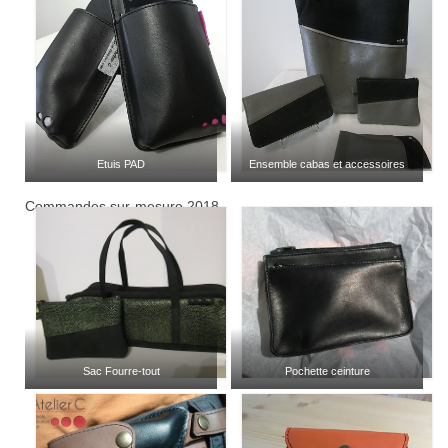
Etuis PAD
Ensemble cabas et accessoires
Commandes sur-mesure 2018
Sac Fourre-tout
Pochette ceinture