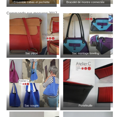
Ensemble cabas et pochette
Bracelet de montre connectée
Commande sur-mesures 2017
Sac zippé
Sac montage bowling
Sac souple
Portefeuille