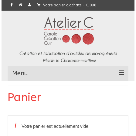
Votre panier d'achats
-
0,00
€
Menu
L’Atelier
Panier
Collection
Commandes particulières
Votre panier est actuellement vide.
E-Boutique