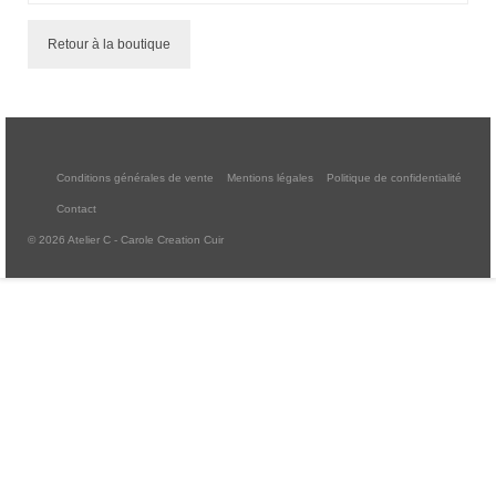
Pour acheter
Retour à la boutique
Contact
Conditions générales de vente
Mentions légales
Politique de confidentialité
Contact
© 2026 Atelier C - Carole Creation Cuir