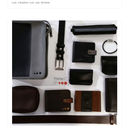
cuir
,
création cuir
,
sac femme