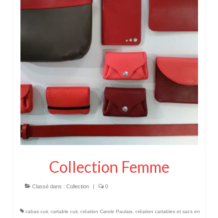
Pour acheter
Contact
Collection Femme
Classé dans :
Collection
|
0
cabas cuir
,
cartable cuir
,
création Carole Paulais
,
création cartables et sacs en