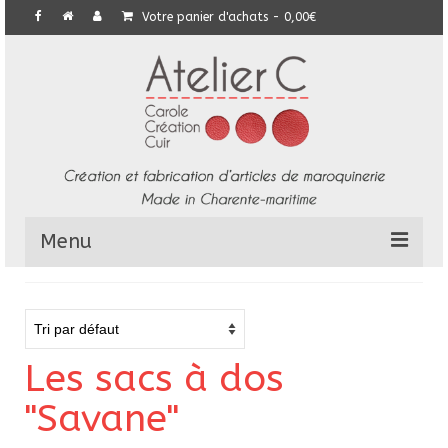
Votre panier d'achats
-
0,00
€
Menu
L’Atelier
Collection
Les sacs à dos
Commandes particulières
"Savane"
E-Boutique