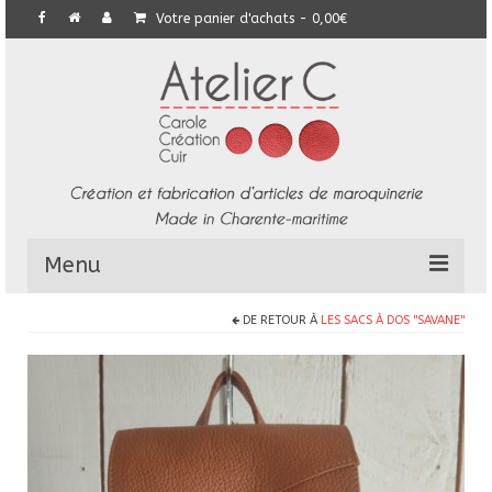
Votre panier d'achats
-
0,00
€
Menu
DE RETOUR À
LES SACS À DOS "SAVANE"
L’Atelier
Collection
Commandes particulières
E-Boutique