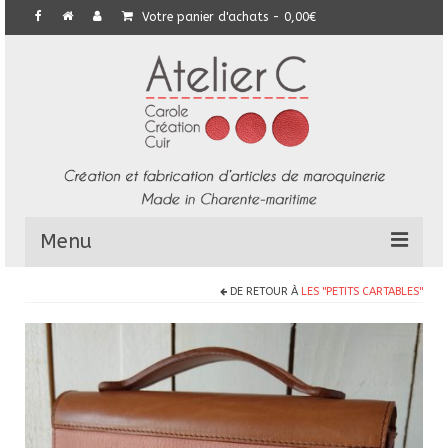
Votre panier d'achats
-
0,00
€
Menu
DE RETOUR À
LES "PETITS CARTABLES"
L’Atelier
Collection
Commandes particulières
E-Boutique