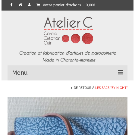
Votre panier d'achats
-
0,00
€
Menu
DE RETOUR À
LES SACS "BY NIGHT"
L’Atelier
Collection
Commandes particulières
E-Boutique