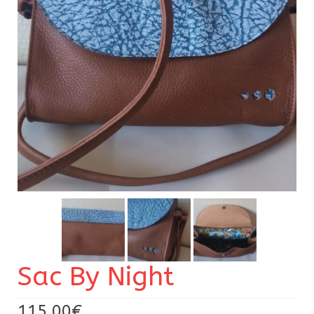
Pour acheter
Contact
Sac By Night
115,00
€