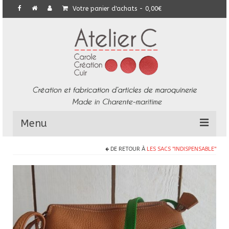
Votre panier d'achats
-
0,00
€
Menu
DE RETOUR À
LES SACS "INDISPENSABLE"
L’Atelier
Collection
Commandes particulières
E-Boutique