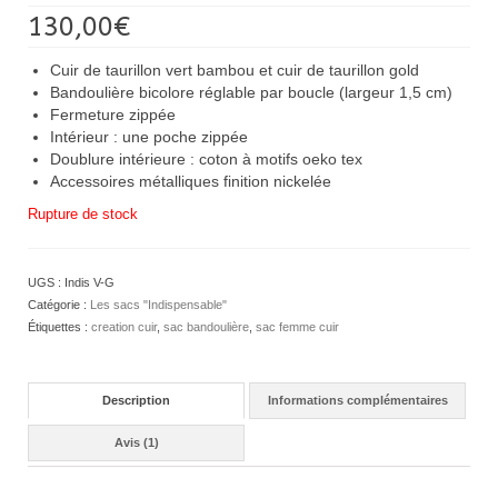
Noté
1
5.00
130,00
€
sur 5
basé sur
notation
Cuir de taurillon vert bambou et cuir de taurillon gold
client
Bandoulière bicolore réglable par boucle (largeur 1,5 cm)
Fermeture zippée
Intérieur : une poche zippée
Doublure intérieure : coton à motifs oeko tex
Accessoires métalliques finition nickelée
Rupture de stock
UGS :
Indis V-G
Catégorie :
Les sacs "Indispensable"
Étiquettes :
creation cuir
,
sac bandoulière
,
sac femme cuir
Description
Informations complémentaires
Avis (1)