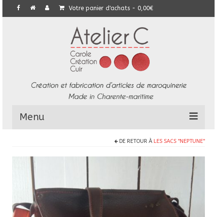
Votre panier d'achats
-
0,00
€
Menu
DE RETOUR À
LES SACS "NEPTUNE"
L’Atelier
Collection
Commandes particulières
E-Boutique