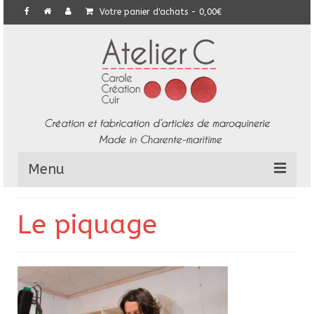
Votre panier d'achats
-
0,00
€
Menu
L’Atelier
Le piquage
Collection
Commandes particulières
E-Boutique