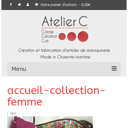
Votre panier d'achats
-
0,00
€
Menu
L’Atelier
accueil-collection-
Collection
femme
Commandes particulières
|
0
E-Boutique