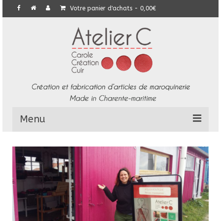
Votre panier d'achats
-
0,00
€
Menu
L’Atelier
Collection
Commandes particulières
E-Boutique