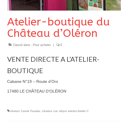
Pour acheter
Contact
Atelier-boutique du
Château d’Oléron
Classé dans :
Pour acheter
|
0
VENTE DIRECTE A L’ATELIER-
BOUTIQUE
Cabane N°19 – Route d’Ors
17480 LE CHÂTEAU D’OLÉRON
création Carole Paulais
,
création cuir
,
dépot articles Atelier C