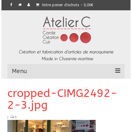
Votre panier d'achats
-
0,00
€
Menu
L’Atelier
cropped-CIMG2492-
Collection
2-3.jpg
Commandes particulières
|
0
E-Boutique