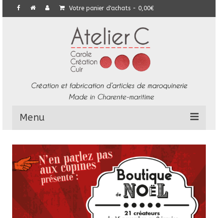
Votre panier d'achats
-
0,00
€
Menu
L’Atelier
Collection
Commandes particulières
E-Boutique