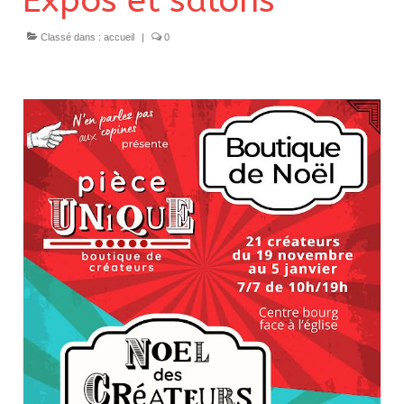
Expos et salons
Classé dans :
accueil
|
0