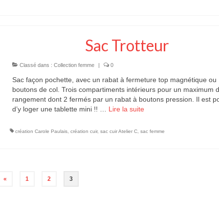
Sac Trotteur
Classé dans :
Collection femme
|
0
Sac façon pochette, avec un rabat à fermeture top magnétique ou
boutons de col. Trois compartiments intérieurs pour un maximum 
rangement dont 2 fermés par un rabat à boutons pression. Il est p
d’y loger une tablette mini !! …
Lire la suite­­
création Carole Paulais
,
création cuir
,
sac cuir Atelier C
,
sac femme
«
1
2
3