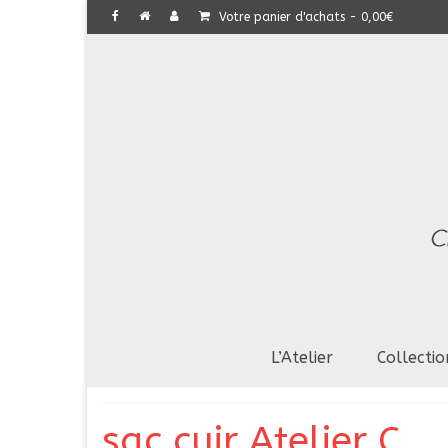
Votre panier d'achats
-
0,00
€
L’Atelier
Collectio
sac cuir Atelier C