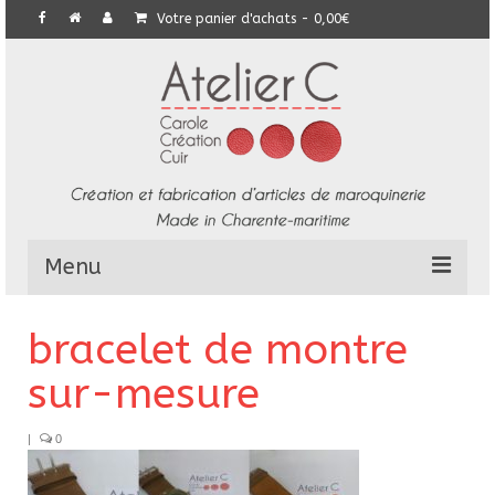
Votre panier d'achats
-
0,00
€
Menu
L’Atelier
bracelet de montre
Collection
sur-mesure
Commandes particulières
|
0
E-Boutique