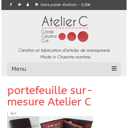
Votre panier d'achats
-
0,00
€
Menu
L’Atelier
portefeuille sur-
Collection
mesure Atelier C
Commandes particulières
|
0
E-Boutique