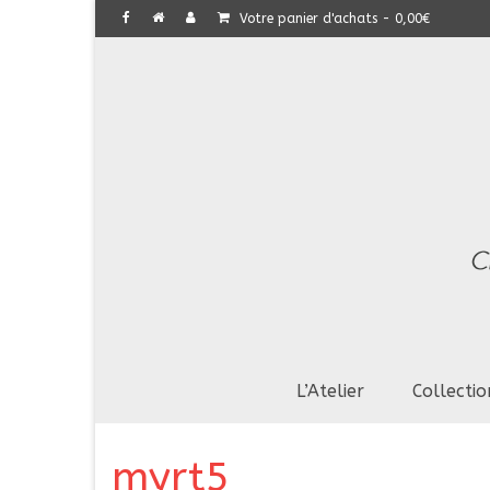
Votre panier d'achats
-
0,00
€
L’Atelier
Collectio
myrt5