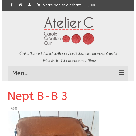
Votre panier d'achats
-
0,00
€
Menu
L’Atelier
Nept B-B 3
Collection
|
0
Commandes particulières
E-Boutique