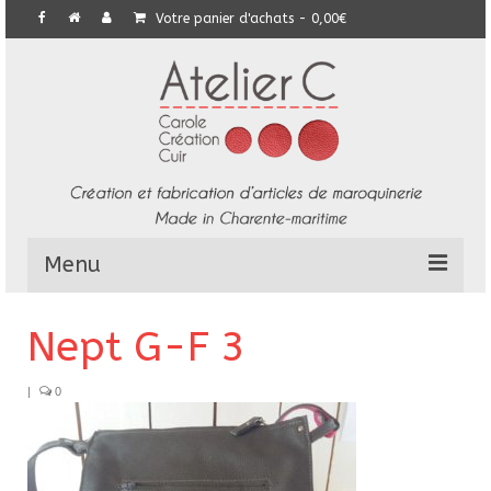
Votre panier d'achats
-
0,00
€
Menu
L’Atelier
Nept G-F 3
Collection
|
0
Commandes particulières
E-Boutique