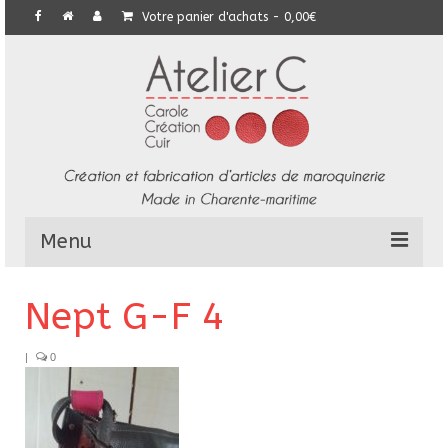
Votre panier d'achats
-
0,00
€
Menu
L’Atelier
Nept G-F 4
Collection
|
0
Commandes particulières
E-Boutique