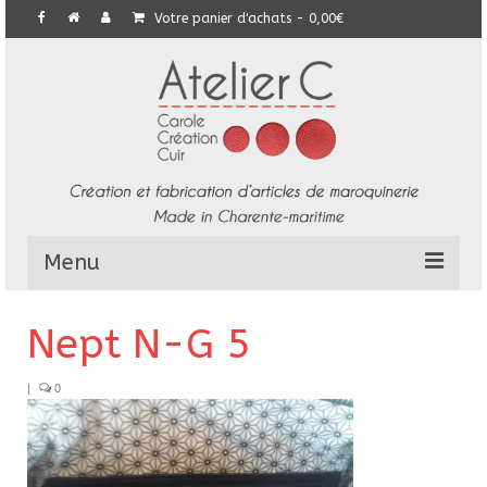
Votre panier d'achats
-
0,00
€
Menu
L’Atelier
Nept N-G 5
Collection
|
0
Commandes particulières
E-Boutique