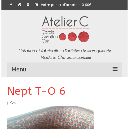
Votre panier d'achats
-
0,00
€
Menu
L’Atelier
Nept T-O 6
Collection
|
0
Commandes particulières
E-Boutique