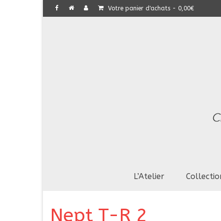
Votre panier d'achats
-
0,00
€
L’Atelier
Collectio
Nept T-R 2