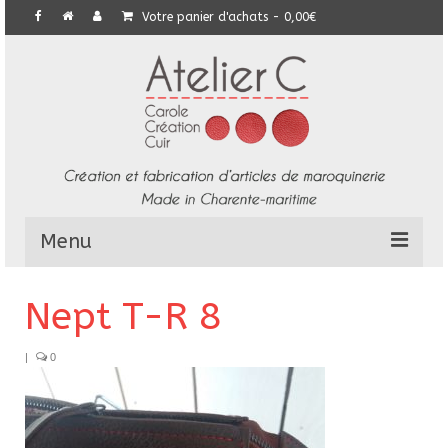
Votre panier d'achats
-
0,00
€
Menu
L’Atelier
Nept T-R 8
Collection
|
0
Commandes particulières
E-Boutique