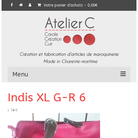
Votre panier d'achats
-
0,00
€
Menu
L’Atelier
Indis XL G-R 6
Collection
|
0
Commandes particulières
E-Boutique