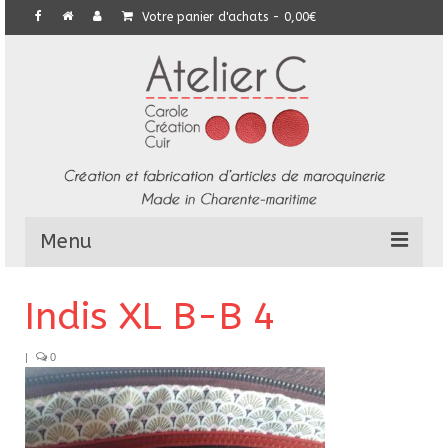
Votre panier d'achats
-
0,00
€
Menu
L’Atelier
Indis XL B-B 4
Collection
|
0
Commandes particulières
E-Boutique