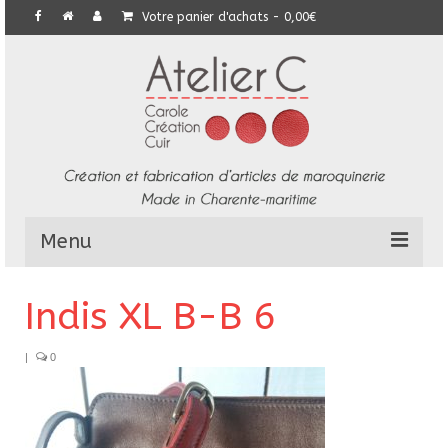
Votre panier d'achats
-
0,00
€
Menu
L’Atelier
Indis XL B-B 6
Collection
|
0
Commandes particulières
E-Boutique