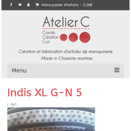
Votre panier d'achats
-
0,00
€
Menu
L’Atelier
Indis XL G-N 5
Collection
|
0
Commandes particulières
E-Boutique