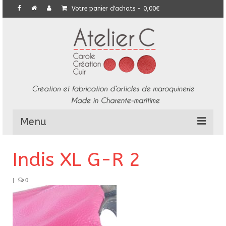
Votre panier d'achats
-
0,00
€
Menu
L’Atelier
Indis XL G-R 2
Collection
|
0
Commandes particulières
E-Boutique