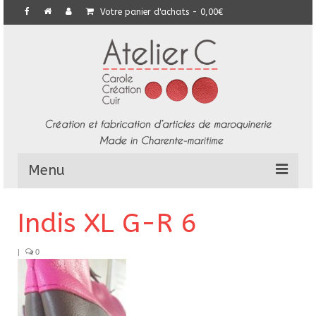
Votre panier d'achats
-
0,00
€
Menu
L’Atelier
Indis XL G-R 6
Collection
|
0
Commandes particulières
E-Boutique