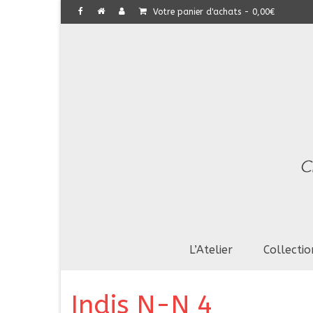
Votre panier d'achats
-
0,00
€
L’Atelier
Collectio
Indis N-N 4