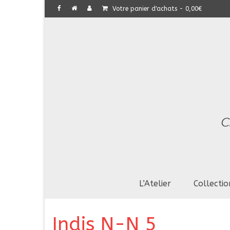
Votre panier d'achats
-
0,00
€
L’Atelier
Collectio
Indis N-N 5