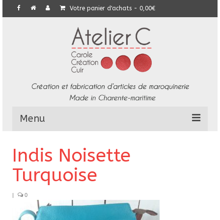
Votre panier d'achats
-
0,00
€
Menu
L’Atelier
Indis Noisette
Collection
Turquoise
Commandes particulières
|
0
E-Boutique