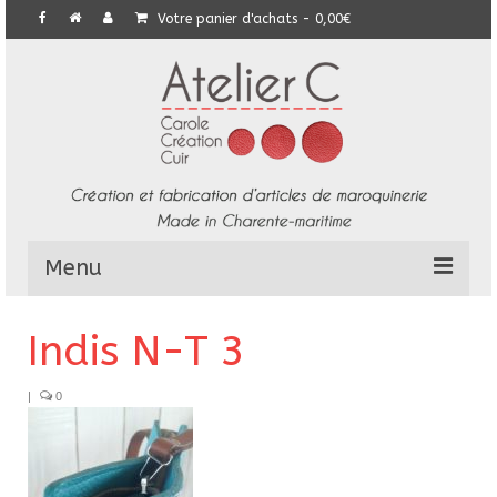
Votre panier d'achats
-
0,00
€
Menu
L’Atelier
Indis N-T 3
Collection
|
0
Commandes particulières
E-Boutique