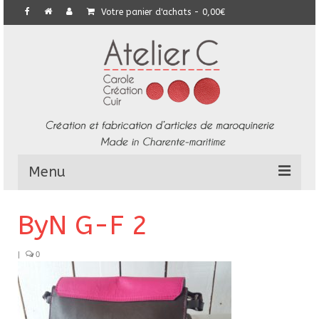
Votre panier d'achats
-
0,00
€
Menu
L’Atelier
ByN G-F 2
Collection
|
0
Commandes particulières
E-Boutique