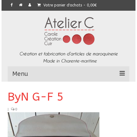
Votre panier d'achats
-
0,00
€
Menu
L’Atelier
ByN G-F 5
Collection
|
0
Commandes particulières
E-Boutique