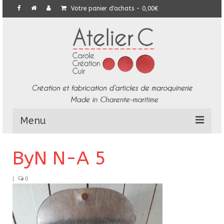
Votre panier d'achats
-
0,00
€
Menu
L’Atelier
ByN N-A 5
Collection
|
0
Commandes particulières
E-Boutique