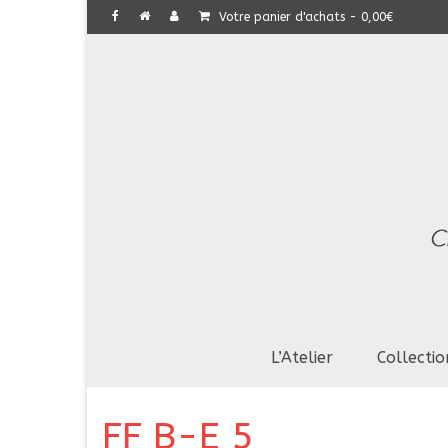
Votre panier d'achats
-
0,00
€
L’Atelier
Collectio
FF B-E 5