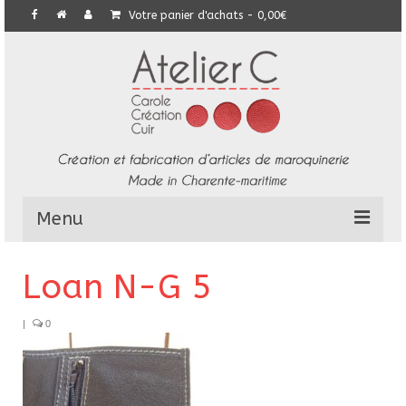
Votre panier d'achats
-
0,00
€
Menu
L’Atelier
Loan N-G 5
Collection
|
0
Commandes particulières
E-Boutique