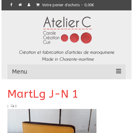
Votre panier d'achats
-
0,00
€
Menu
L’Atelier
MartLg J-N 1
Collection
|
0
Commandes particulières
E-Boutique