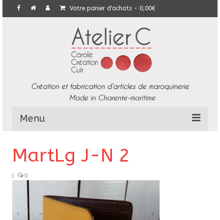
Votre panier d'achats
-
0,00
€
Menu
L’Atelier
MartLg J-N 2
Collection
|
0
Commandes particulières
E-Boutique