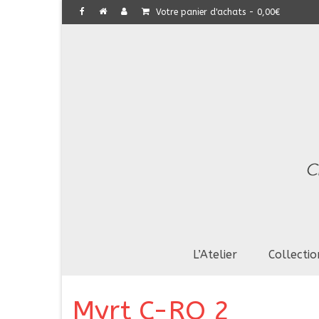
Votre panier d'achats
-
0,00
€
L’Atelier
Collectio
Myrt C-RO 2