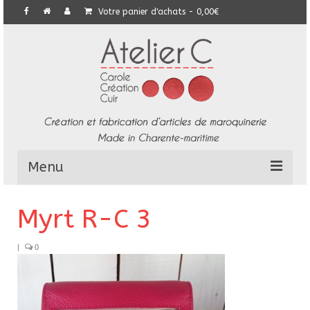
Votre panier d'achats
-
0,00
€
Menu
L’Atelier
Myrt R-C 3
Collection
|
0
Commandes particulières
E-Boutique