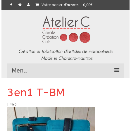
Votre panier d'achats
-
0,00
€
Menu
L’Atelier
3en1 T-BM
Collection
|
0
Commandes particulières
E-Boutique