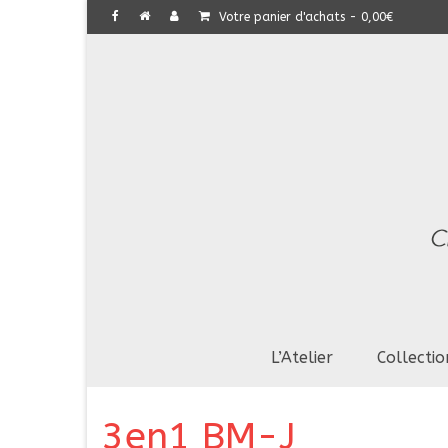
Votre panier d'achats
-
0,00
€
L’Atelier
Collectio
3en1 BM-J